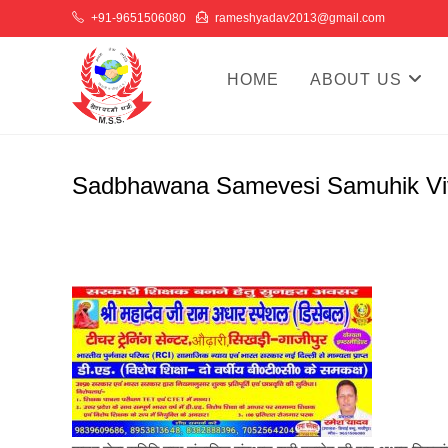
Skip
+91-9651506080
rameshyadav2013@gmail.com
to
content
HOME
ABOUT US
Sadbhawana Samevesi Samuhik Vi