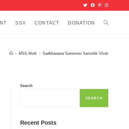
NT
SSV
CONTACT
DONATION
TOGGLE
WEBSITE
SEARCH
>
MSS Work
>
Sadbhawana Samevesi Samuhik Vivah
Search
SEARCH
Recent Posts