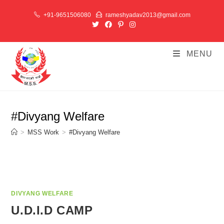
Skip
+91-9651506080
rameshyadav2013@gmail.com
to
content
MENU
#Divyang Welfare
>
MSS Work
>
#Divyang Welfare
DIVYANG WELFARE
U.D.I.D CAMP