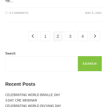
नहीं…
0 COMMENTS
MAY 6, 2022
1
2
3
4
Go to the previous page
Go to th
Search
SEARCH
Recent Posts
CELEBRATING WORLD BRAILLE DAY
3-DAY CRE WEBINAR
CELEBRATING WORLD DIVYANG DAY