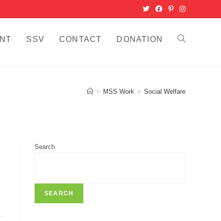
NT
SSV
CONTACT
DONATION
TOGGLE
WEBSITE
SEARCH
>
MSS Work
>
Social Welfare
Search
SEARCH