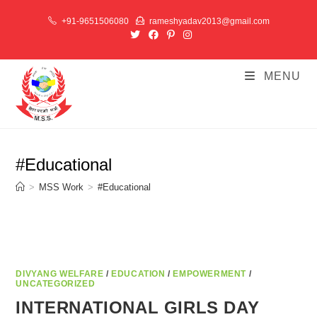
Skip
+91-9651506080
rameshyadav2013@gmail.com
to
content
MENU
#Educational
>
MSS Work
>
#Educational
DIVYANG WELFARE
/
EDUCATION
/
EMPOWERMENT
/
UNCATEGORIZED
INTERNATIONAL GIRLS DAY