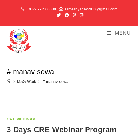
Skip
+91-9651506080
rameshyadav2013@gmail.com
to
content
MENU
# manav sewa
>
MSS Work
>
# manav sewa
CRE WEBINAR
3 Days CRE Webinar Program